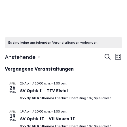
Es sind keine anstehenden Veranstaltungen vorhanden.
Veran
Ve
Anstehende
Suche
Liste
An
Suche
Datum
Vergangene Veranstaltungen
Na
wählen.
und
Ansich
26 April / 10:00 a.m.
-
1:00 p.m.
APR.
26
SV Optik I – TTV Elstal
Navig
2026
SV-Optik Rathenow
Friedrich Ebert Ring 107, Spiellokal 1
19 April / 10:00 a.m.
-
1:00 p.m.
APR.
19
SV Optik II – Vfl Nauen II
2026
SV-Optik Rathenow
Friedrich Ebert Ring 107, Spiellokal 1